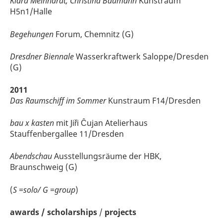
Klara Meinhardt, Christina Baumann
Kunstraum
H5n1/Halle
Begehungen
Forum, Chemnitz (G)
Dresdner Biennale
Wasserkraftwerk Saloppe/Dresden
(G)
2011
Das Raumschiff im Sommer
Kunstraum F14/Dresden
bau x kasten
mit Jiři Ĉujan Atelierhaus
Stauffenbergallee 11/Dresden
Abendschau
Ausstellungsräume der HBK,
Braunschweig (G)
(
S =solo/ G =group
)
awards / scholarships
/
projects