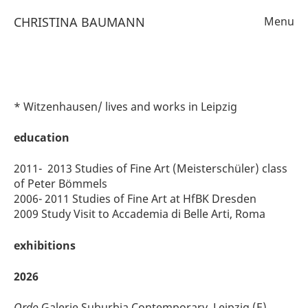
CHRISTINA BAUMANN
Menu
work on canvas
work on paper
pencil on paper
* Witzenhausen/ lives and works in Leipzig
cv
education
text
2011- 2013 Studies of Fine Art (Meisterschüler) class
contact/imprint
of Peter Bömmels
datenschutz
2006- 2011 Studies of Fine Art at HfBK Dresden
2009 Study Visit to Accademia di Belle Arti, Roma
exhibitions
2026
Ordo
Galerie Suburbia Contemporary, Leipzig (E)