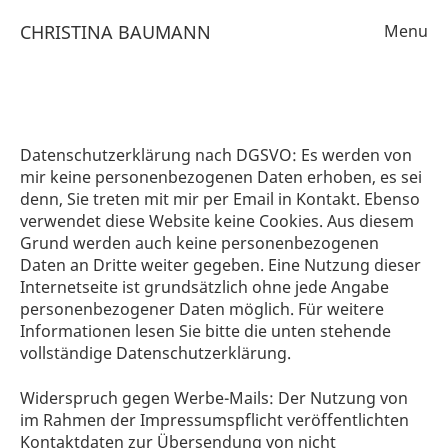
CHRISTINA BAUMANN
Menu
work on canvas
work on paper
pencil on paper
Datenschutzerklärung nach DGSVO: Es werden von
cv
mir keine personenbezogenen Daten erhoben, es sei
denn, Sie treten mit mir per Email in Kontakt. Ebenso
text
verwendet diese Website keine Cookies. Aus diesem
Grund werden auch keine personenbezogenen
contact/imprint
Daten an Dritte weiter gegeben. Eine Nutzung dieser
Internetseite ist grundsätzlich ohne jede Angabe
datenschutz
personenbezogener Daten möglich. Für weitere
Informationen lesen Sie bitte die unten stehende
vollständige Datenschutzerklärung.
Widerspruch gegen Werbe-Mails: Der Nutzung von
im Rahmen der Impressumspflicht veröffentlichten
Kontaktdaten zur Übersendung von nicht